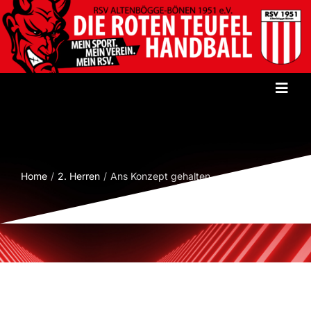
Zum
Inhalt
springen
Toggl
Navig
Startseite
Verein
Home
2. Herren
Ans Konzept gehalten
Herren
Damen
Jugend