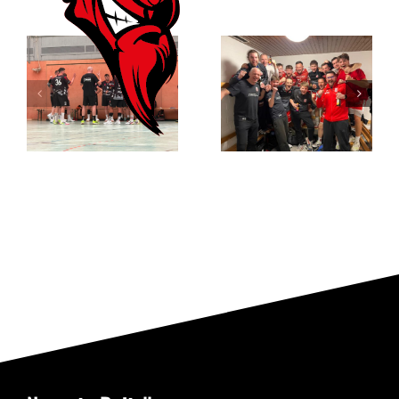
RSV
Gelungener
Altenbögge-
erster Test
Bönen II –
gegen den TV
SGH Unna-
Brechten II
Massen II
34:30 (19:14)