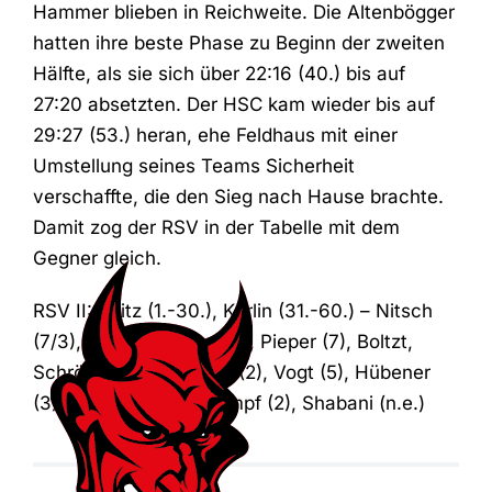
Hammer blieben in Reichweite. Die Altenbögger
hatten ihre beste Phase zu Beginn der zweiten
Hälfte, als sie sich über 22:16 (40.) bis auf
27:20 absetzten. Der HSC kam wieder bis auf
29:27 (53.) heran, ehe Feldhaus mit einer
Umstellung seines Teams Sicherheit
verschaffte, die den Sieg nach Hause brachte.
Damit zog der RSV in der Tabelle mit dem
Gegner gleich.
RSV II: Peitz (1.-30.), Karlin (31.-60.) – Nitsch
(7/3), Altner (3), Herr (5), Pieper (7), Boltzt,
Schröder, J. Korkowski (2), Vogt (5), Hübener
(3), Lublow (1), Kornrumpf (2), Shabani (n.e.)