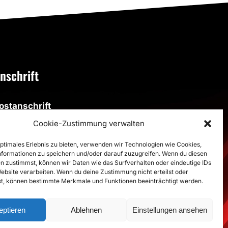
nschrift
ostanschrift
SV Altenbögge-Bönen 1951 e.V.
Cookie-Zustimmung verwalten
eiherweg 4, 59199 Bönen
optimales Erlebnis zu bieten, verwenden wir Technologien wie Cookies,
formationen zu speichern und/oder darauf zuzugreifen. Wenn du diesen
porthalle
n zustimmst, können wir Daten wie das Surfverhalten oder eindeutige IDs
porthalle im Schulzentrum
Website verarbeiten. Wenn du deine Zustimmung nicht erteilst oder
t, können bestimmte Merkmale und Funktionen beeinträchtigt werden.
estalozzistraße, 59199 Bönen
>
Route
eptieren
Ablehnen
Einstellungen ansehen