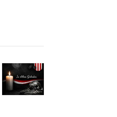
In stillem
Gedenken an
Vorfreude
mlung
Karsten
auf das
Schilling
Jubiläum
(1959–
2026)