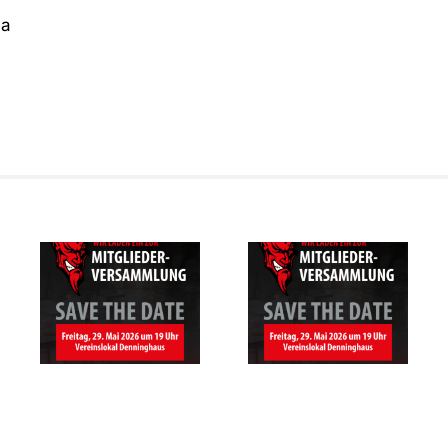
ma
SAVE THE
Mitgliederversammlung
DATE –
des RSV
Mitgliederversam
Altenbögge-
des RSV
Bönen 1951
Altenbögge
e.V.
Bönen