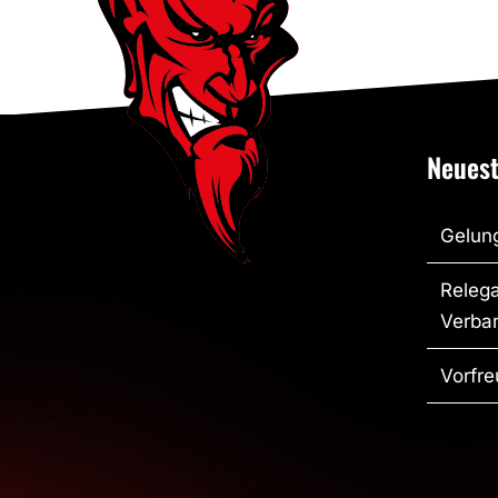
Neuest
Gelung
Relega
Verban
Vorfre