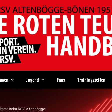
amen
Jugend
Fans
Trainingszeiten
rnimmt beim RSV Altenbögge