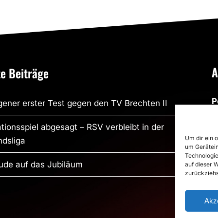
A
e Beiträge
P
ener erster Test gegen den TV Brechten II
R
tionsspiel abgesagt – RSV verbleibt in der
R
Um dir ein 
dsliga
um Gerätein
S
Technologie
S
ude auf das Jubiläum
auf dieser 
zurückziehs
P
Akz