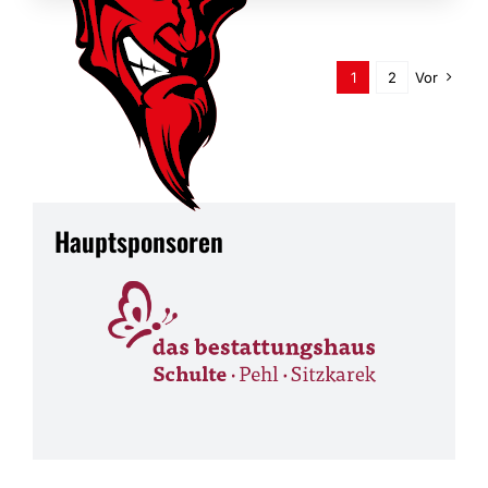
1
2
Vor
Hauptsponsoren