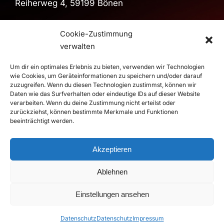
Reiherweg 4, 59199 Bönen
Sporthalle
Cookie-Zustimmung
Sporthalle im Schulzentrum
verwalten
Pestalozzistraße, 59199 Bönen
>
Route
Um dir ein optimales Erlebnis zu bieten, verwenden wir Technologien
wie Cookies, um Geräteinformationen zu speichern und/oder darauf
zuzugreifen. Wenn du diesen Technologien zustimmst, können wir
Daten wie das Surfverhalten oder eindeutige IDs auf dieser Website
verarbeiten. Wenn du deine Zustimmung nicht erteilst oder
© 2026 RSV Altenbögge-Bönen 1951 e.V. Handball - Die
zurückziehst, können bestimmte Merkmale und Funktionen
Roten Teufel |
Impressum
|
Datenschutz
beeinträchtigt werden.
Realisierung
duwomedia
Akzeptieren
Ablehnen
Einstellungen ansehen
Datenschutz
Datenschutz
Impressum