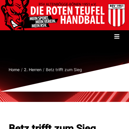
Zum
Inhalt
springen
Toggl
Navig
Startseite
Home
2. Herren
Betz trifft zum Sieg
Verein
Herren
Damen
Betz trifft zum Sieg
Jugend