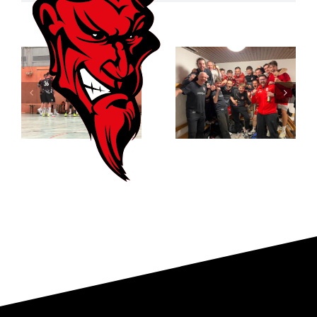
RSV
Gelungener
Altenbögge-
erster Test
Bönen II –
gegen den TV
SGH Unna-
Brechten II
Massen II
34:30 (19:14)