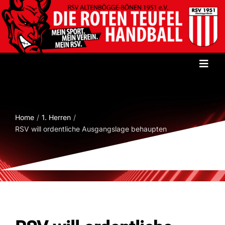
Zum
Inhalt
springen
Toggl
Navig
Startseite
Home
1. Herren
Verein
RSV will ordentliche Ausgangslage behaupten
Herren
Damen
Jugend