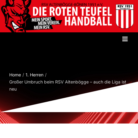
Zum
Inhalt
springen
Toggl
Navig
Startseite
Home
1. Herren
Verein
Großer Umbruch beim RSV Altenbögge – auch die Liga ist
neu
Herren
Damen
Jugend