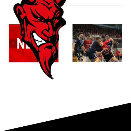
Der ASC
Relegationsspiel
Dortmund
abgesagt –
entreißt dem
RSV verbleibt
RSV
in der
Altenbögge
Verbandsliga
die
Meisterschaft