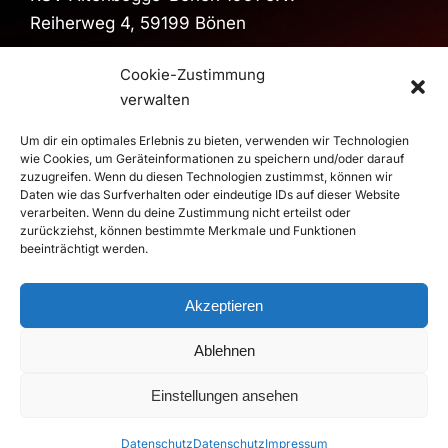
Reiherweg 4, 59199 Bönen
Sporthalle
Cookie-Zustimmung
Sporthalle im Schulzentrum
verwalten
Pestalozzistraße, 59199 Bönen
Um dir ein optimales Erlebnis zu bieten, verwenden wir Technologien
>
Route
wie Cookies, um Geräteinformationen zu speichern und/oder darauf
zuzugreifen. Wenn du diesen Technologien zustimmst, können wir
Daten wie das Surfverhalten oder eindeutige IDs auf dieser Website
verarbeiten. Wenn du deine Zustimmung nicht erteilst oder
© 2026 RSV Altenbögge-Bönen 1951 e.V. Handball - Die
zurückziehst, können bestimmte Merkmale und Funktionen
Roten Teufel |
Impressum
|
Datenschutz
beeinträchtigt werden.
Realisierung
duwomedia
Akzeptieren
Ablehnen
Einstellungen ansehen
Datenschutz
Datenschutz
Impressum