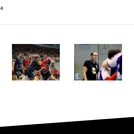
ma
Showdown
Der ASC
um den
l
Dortmund
Aufstieg:
entreißt
RSV
dem RSV
Altenbögge
Altenbögge
gegen ASC
die
Dortmund
Meisterschaft
im finalen
60‑Minuten‑Krimi