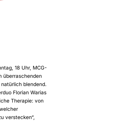
nntag, 18 Uhr, MCG-
em überraschenden
natürlich blendend.
erduo Florian Warias
eiche Therapie: von
 welcher
zu verstecken“,