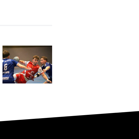
In Bösperde
sofort
wieder auf
Relegationsspiel
Betriebstemperatur:
abgesagt –
RSV
RSV
Altenbögge
verbleibt in
hat den
der
Aufstieg
Verbandsliga
weiter in
eigener
Hand