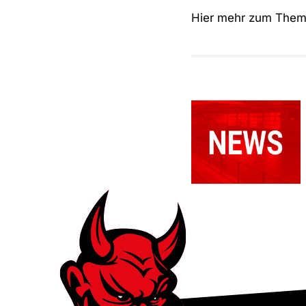
Hier mehr zum The
Relegationsspie
abgesagt –
RSV
verbleibt in
der
Verbandsliga