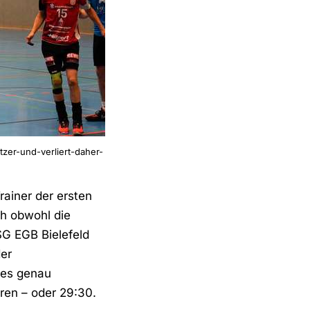
zer-und-verliert-daher-
rainer der ersten
ch obwohl die
SG EGB Bielefeld
der
e es genau
oren – oder 29:30.