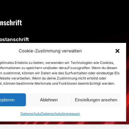
nschrift
ostanschrift
SV Altenbögge-Bönen 1951 e.V.
Cookie-Zustimmung verwalten
eiherweg 4, 59199 Bönen
optimales Erlebnis zu bieten, verwenden wir Technologien wie Cookies,
formationen zu speichern und/oder darauf zuzugreifen. Wenn du diesen
porthalle
n zustimmst, können wir Daten wie das Surfverhalten oder eindeutige IDs
porthalle im Schulzentrum
Website verarbeiten. Wenn du deine Zustimmung nicht erteilst oder
t, können bestimmte Merkmale und Funktionen beeinträchtigt werden.
estalozzistraße, 59199 Bönen
>
Route
eptieren
Ablehnen
Einstellungen ansehen
Datenschutz
Datenschutz
Impressum
Datenschutz