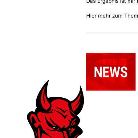
Das Ergebnis ist mir 
Hier mehr zum The
Relegationsspie
abgesagt –
RSV
verbleibt in
der
Verbandsliga