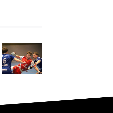
In Bösperde
sofort
wieder auf
Relegationsspiel
Betriebstemperatur:
abgesagt –
RSV
RSV
Altenbögge
verbleibt in
hat den
der
Aufstieg
Verbandsliga
weiter in
eigener
Hand