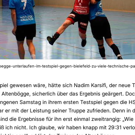
gge-unterlaufen-im-testspiel-gegen-bielefeld-zu-viele-technische-pat
iel gewesen wäre, hätte sich Nadim Karsifi, der neue T
Altenbögge, sicherlich über das Ergebnis geärgert. Do
ngenen Samstag in ihrem ersten Testspiel gegen die H
r er mit der Leistung seiner Truppe zufrieden. Denn in 
ind die Ergebnisse für ihn erst einmal zweitrangig: „Wi
ß ich nicht. Ich glaube, wir haben knapp mit 29:31 verl