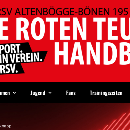
amen
Jugend
Fans
Trainingszeiten
 knapp