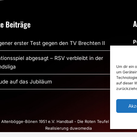
A
e Beiträge
P
ener erster Test gegen den TV Brechten II
R
tionsspiel abgesagt – RSV verbleibt in der
R
dsliga
Um dir ein 
um Gerätein
S
Technologie
S
ude auf das Jubiläum
auf dieser 
zurückziehs
P
Akz
Altenbögge-Bönen 1951 e.V. Handball - Die Roten Teufel |
Impressum
|
Realisierung
duwomedia