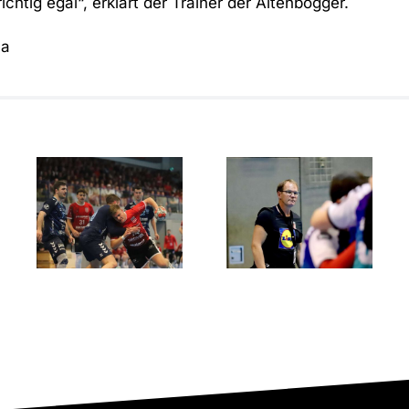
richtig egal“, erklärt der Trainer der Altenbögger.
ma
Showdown
Der ASC
um den
l
Dortmund
Aufstieg:
entreißt
RSV
dem RSV
Altenbögge
Altenbögge
gegen ASC
die
Dortmund
Meisterschaft
im finalen
60‑Minuten‑Krimi