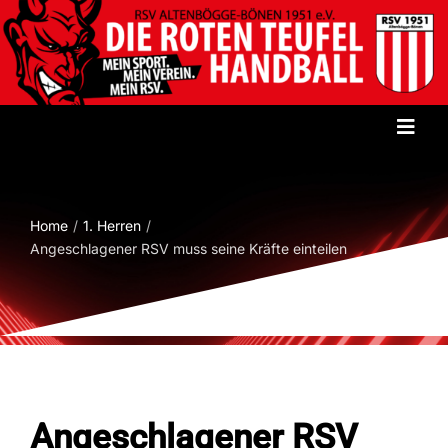
Zum
Inhalt
springen
Toggl
Navig
Startseite
Home
1. Herren
Verein
Angeschlagener RSV muss seine Kräfte einteilen
Herren
Damen
Angeschlagener RSV
Jugend