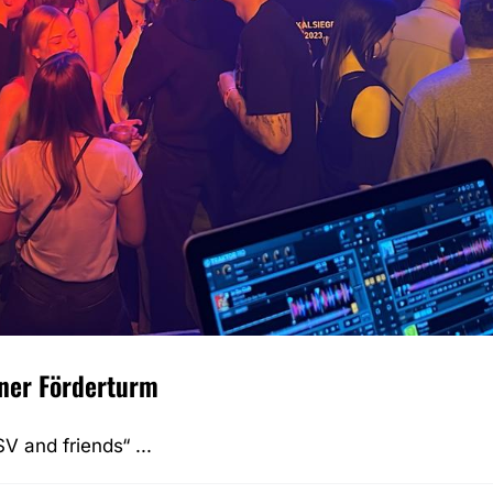
ner Förderturm
 and friends“ ...