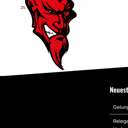
25. April 2023
|
Events
Neuest
Gelung
Relega