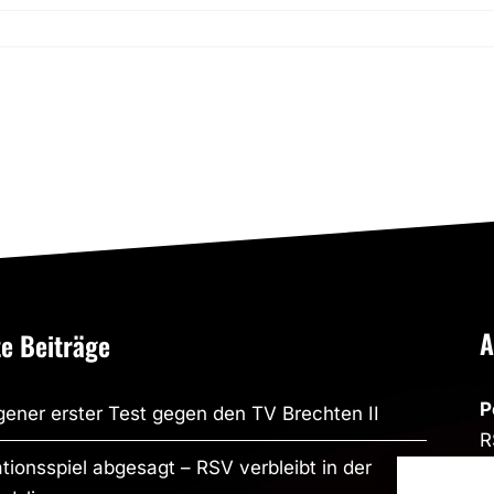
A
e Beiträge
P
ener erster Test gegen den TV Brechten II
R
tionsspiel abgesagt – RSV verbleibt in der
R