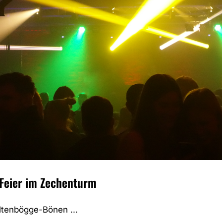
Feier im Zechenturm
ltenbögge-Bönen ...