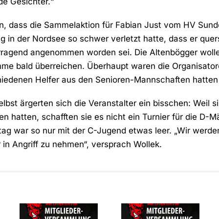
de Gesichter.“
n, dass die Sammelaktion für Fabian Just vom HV Sunde
 in der Nordsee so schwer verletzt hatte, dass er quers
ragend angenommen worden sei. Die Altenbögger wolle
e bald überreichen. Überhaupt waren die Organisato
hiedenen Helfer aus den Senioren-Mannschaften hatten 
elbst ärgerten sich die Veranstalter ein bisschen: Weil s
 hatten, schafften sie es nicht ein Turnier für die D-
tag war so nur mit der C-Jugend etwas leer. „Wir werd
 in Angriff zu nehmen“, versprach Wollek.
SAVE THE
Mitgliederversammlung
DATE –