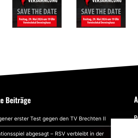
des RSV
Mitgliederversam
Altenbögge-
des RSV
Bönen 1951
Altenbögge
e.V.
Bönen
A
e Beiträge
P
ener erster Test gegen den TV Brechten II
R
tionsspiel abgesagt – RSV verbleibt in der
R