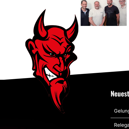
Vorfreude
auf das
Jubiläum
Neuest
Gelung
Relega