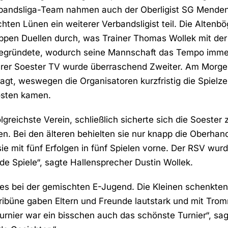
bandsliga-Team nahmen auch der Oberligist SG Menden
hten Lünen ein weiterer Verbandsligist teil. Die Altenbö
nappen Duellen durch, was Trainer Thomas Wollek mit de
begründete, wodurch seine Mannschaft das Tempo imme
ührer Soester TV wurde überraschend Zweiter. Am Morge
, weswegen die Organisatoren kurzfristig die Spielzei
Kosten kamen.
lgreichste Verein, schließlich sicherte sich die Soester
n. Bei den älteren behielten sie nur knapp die Oberhand
e mit fünf Erfolgen in fünf Spielen vorne. Der RSV wurde
e Spiele“, sagte Hallensprecher Dustin Wollek.
es bei der gemischten E-Jugend. Die Kleinen schenkten
Tribüne gaben Eltern und Freunde lautstark und mit Tr
Turnier war ein bisschen auch das schönste Turnier“, sag