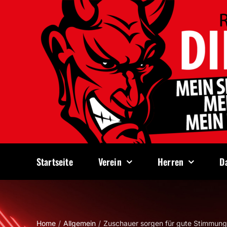
Zum
Inhalt
springen
Startseite
Verein
Herren
D
Home
Allgemein
Zuschauer sorgen für gute Stimmun