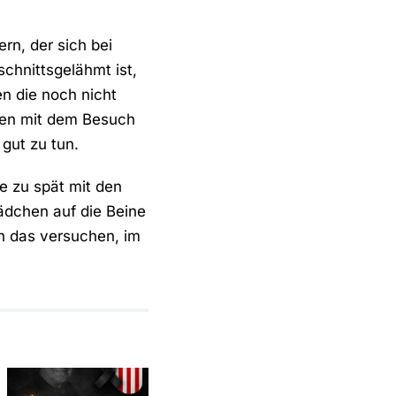
rn, der sich bei
chnittsgelähmt ist,
n die noch nicht
ren mit dem Besuch
gut zu tun.
ie zu spät mit den
Mädchen auf die Beine
en das versuchen, im
In stillem
Gedenken an