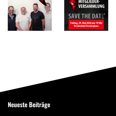
des RSV
Vorfreude auf
Altenbögge-
das Jubiläum
Bönen 1951
e.V.
Neueste Beiträge