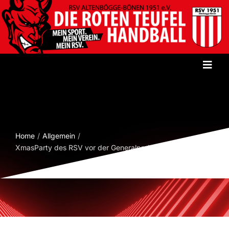
Zum
Inhalt
springen
Toggl
Navig
Startseite
Verein
Home
Allgemein
XmasParty des RSV vor der Generalprobe
Herren
Damen
Jugend