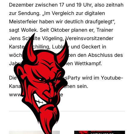
Dezember zwischen 17 und 19 Uhr, also zeitnah
zur Sendung. „Im Vergleich zur digitalen
Meisterfeier haben wir deutlich draufgelegt“,
sagt Wollek. Seit Oktober planen er, Trainer
Jens Schulte Vögeling, Vereinsvorsitzender
Karsten Schilling, Lublow und Geckert in
wöchentlichen Konferenzen den Abschluss des
Jahres als unterhaltsamen Wettkampf.
Die Große Digitale XmasParty wird im Youtube-
Kanal des Vereins zu sehen sein.
www.rsvandfriends.de
Mitgliederversam