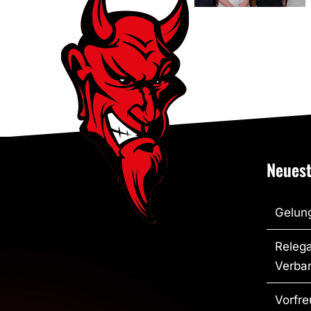
Neuest
Gelung
Relega
Verban
Vorfre