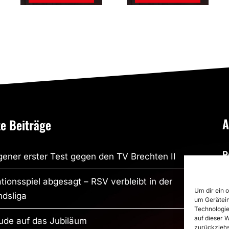
e.V.
Bönen
A
e Beiträge
P
ener erster Test gegen den TV Brechten II
R
tionsspiel abgesagt – RSV verbleibt in der
R
Um dir ein 
dsliga
um Gerätein
S
Technologie
auf dieser 
S
ude auf das Jubiläum
zurückziehs