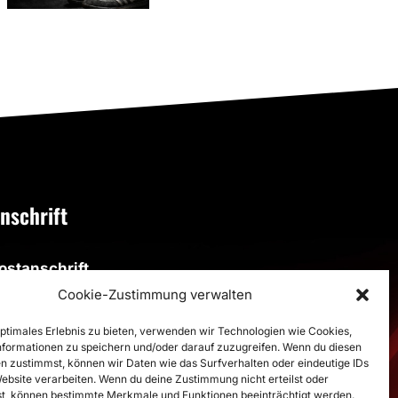
2026)
nschrift
ostanschrift
SV Altenbögge-Bönen 1951 e.V.
Cookie-Zustimmung verwalten
eiherweg 4, 59199 Bönen
optimales Erlebnis zu bieten, verwenden wir Technologien wie Cookies,
formationen zu speichern und/oder darauf zuzugreifen. Wenn du diesen
porthalle
n zustimmst, können wir Daten wie das Surfverhalten oder eindeutige IDs
Website verarbeiten. Wenn du deine Zustimmung nicht erteilst oder
porthalle im Schulzentrum
t, können bestimmte Merkmale und Funktionen beeinträchtigt werden.