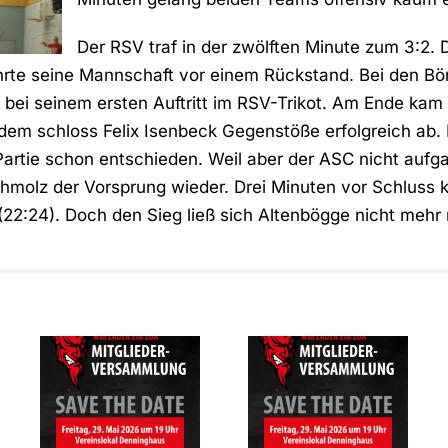
Der RSV traf in der zwölften Minute zum 3:2. 
rte seine Mannschaft vor einem Rückstand. Bei den Bö
bei seinem ersten Auftritt im RSV-Trikot. Am Ende kam 
dem schloss Felix Isenbeck Gegenstöße erfolgreich ab.
Partie schon entschieden. Weil aber der ASC nicht aufg
hmolz der Vorsprung wieder. Drei Minuten vor Schluss
(22:24). Doch den Sieg ließ sich Altenbögge nicht meh
SAVE THE
Mitgliederversammlung
DATE –
des RSV
Mitgliederversam
Altenbögge-
des RSV
Bönen 1951
Altenbögge