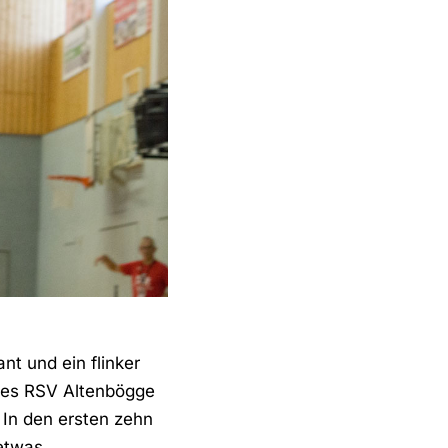
nt und ein flinker
des RSV Altenbögge
 In den ersten zehn
etwas.