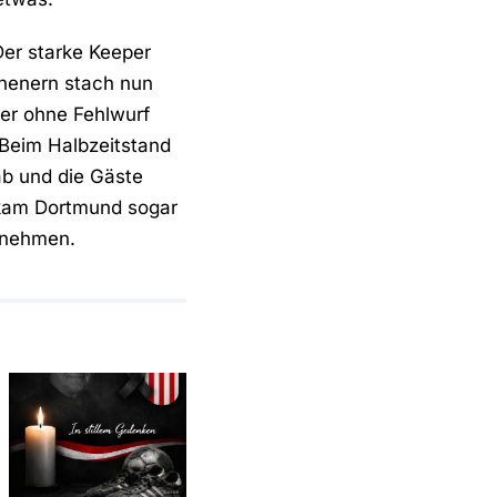
Der starke Keeper
nenern stach nun
er ohne Fehlwurf
 Beim Halbzeitstand
ab und die Gäste
 kam Dortmund sogar
r nehmen.
In stillem
Gedenken an
Vorfreude
mlung
Karsten
auf das
Schilling
Jubiläum
(1959–