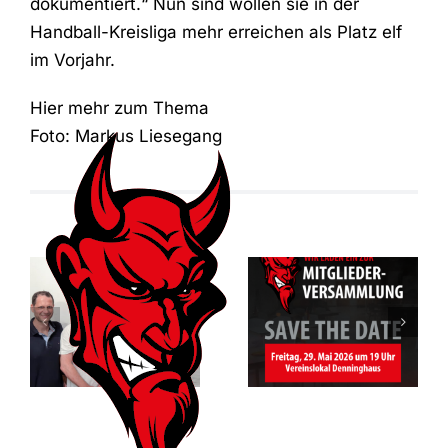
dokumentiert.“ Nun sind wollen sie in der
Handball-Kreisliga mehr erreichen als Platz elf
im Vorjahr.
Hier mehr zum Thema
Foto: Markus Liesegang
Mitgliederversam
des RSV
Vorfreude auf
Altenbögge-
das Jubiläum
Bönen 1951
e.V.