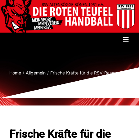
Zum
Inhalt
springen
Toggl
Navig
Startseite
Home
Allgemein
Frische Kräfte für die RSV-Reserve
Verein
Herren
Damen
Frische Kräfte für die
Jugend