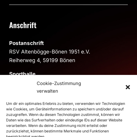
Anschrift
Postanschrift
RSV Altenbögge-Bönen 1951 e.V.
Reiherweg 4, 59199 Bönen
Sporthalle
Sporthalle im Schulzentrum
Cookie-Zustimmung
Pestalozzistraße, 59199 Bönen
verwalten
>
Route
Um dir ein optimales Erlebnis zu bieten, verwenden wir Technologien
wie Cookies, um Geräteinformationen zu speichern und/oder darauf
zuzugreifen. Wenn du diesen Technologien zustimmst, können wir
Daten wie das Surfverhalten oder eindeutige IDs auf dieser Website
© 2026 RSV Altenbögge-Bönen 1951 e.V. Handball - Die
verarbeiten. Wenn du deine Zustimmung nicht erteilst oder
Roten Teufel |
Impressum
|
Datenschutz
zurückziehst, können bestimmte Merkmale und Funktionen
Realisierung
duwomedia
beeinträchtigt werden.