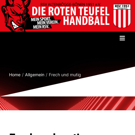
Zum
Inhalt
springen
Toggl
Navig
Startseite
Verein
Home
Allgemein
Frech und mutig
Herren
Damen
Jugend