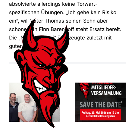
absolvierte allerdings keine Torwart-
spezifischen Übungen. „Ich gehe kein Risiko
ein“, will Vater Thomas seinen Sohn aber
schonen. In Finn Barenhoff steht Ersatz bereit.
Die „Nummer zwei“ überzeugte zuletzt mit
guten Leistungen.
Mitgliederversam
des RSV
Vorfreude auf
Altenbögge-
das Jubiläum
Bönen 1951
e.V.