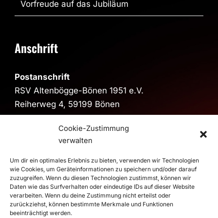
Vorfreude auf das Jubiläum
Anschrift
Postanschrift
RSV Altenbögge-Bönen 1951 e.V.
Reiherweg 4, 59199 Bönen
Sporthalle
Cookie-Zustimmung
Sporthalle im Schulzentrum
verwalten
Pestalozzistraße, 59199 Bönen
Um dir ein optimales Erlebnis zu bieten, verwenden wir Technologien
>
Route
wie Cookies, um Geräteinformationen zu speichern und/oder darauf
zuzugreifen. Wenn du diesen Technologien zustimmst, können wir
Daten wie das Surfverhalten oder eindeutige IDs auf dieser Website
verarbeiten. Wenn du deine Zustimmung nicht erteilst oder
© 2026 RSV Altenbögge-Bönen 1951 e.V. Handball - Die
zurückziehst, können bestimmte Merkmale und Funktionen
beeinträchtigt werden.
Roten Teufel |
Impressum
|
Datenschutz