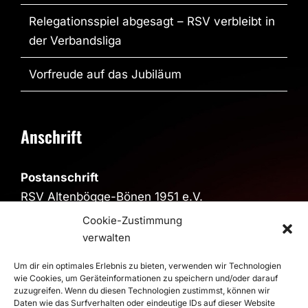
Relegationsspiel abgesagt – RSV verbleibt in
der Verbandsliga
Vorfreude auf das Jubiläum
Anschrift
Postanschrift
RSV Altenbögge-Bönen 1951 e.V.
Reiherweg 4, 59199 Bönen
Cookie-Zustimmung
verwalten
Sporthalle
Sporthalle im Schulzentrum
Um dir ein optimales Erlebnis zu bieten, verwenden wir Technologien
wie Cookies, um Geräteinformationen zu speichern und/oder darauf
Pestalozzistraße, 59199 Bönen
zuzugreifen. Wenn du diesen Technologien zustimmst, können wir
>
Route
Daten wie das Surfverhalten oder eindeutige IDs auf dieser Website