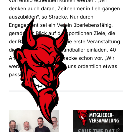
von entsprechenden Kursen werben. „Wir
denken auch daran, Zeitnehmer in Lehrgängen
auszubilden“, so Stracke. Nur durch
Engagement sei ein Verein überlebensfähig,
gerade mit Blick auf die sportlichen Ziele, die
der RSV verfolgt. Es ist die erste Veranstaltung
dieser Art, zu der die Handballer einladen. 40
Anmeldungen liegen Stracke schon vor. „Wir
werden zeigen, dass bei uns ordentlich etwas
passiert.“
Mitgliederversam
des RSV
Vorfreude auf
Altenbögge-