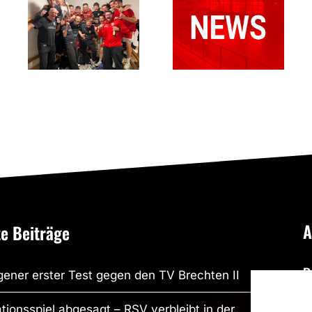
Bönen II –
Punktgewinn:
SGH Unna-
RSV
Massen II
Altenbögge
34:30
erkämpft
(19:14)
sich 26:26
in Kamen
A
e Beiträge
P
ener erster Test gegen den TV Brechten II
R
tionsspiel abgesagt – RSV verbleibt in der
R