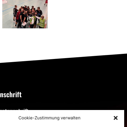
RSV
erster Test
Altenbögge-
gegen den
Bönen 2 |
TV Brechten
22:29
II
(13:15)
nschrift
ostanschrift
Cookie-Zustimmung verwalten
SV Altenbögge-Bönen 1951 e.V.
eiherweg 4, 59199 Bönen