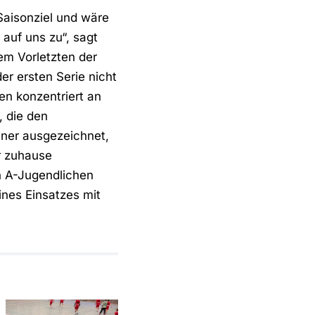
Saisonziel und wäre
auf uns zu“, sagt
em Vorletzten der
er ersten Serie nicht
n konzentriert an
, die den
ener ausgezeichnet,
r zuhause
n A-Jugendlichen
ines Einsatzes mit
SV Eintracht
Dolberg 2 –
Gelungener