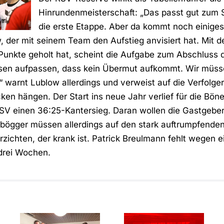
Hinrundenmeisterschaft: „Das passt gut zum 
die erste Etappe. Aber da kommt noch einiges 
, der mit seinem Team den Aufstieg anvisiert hat. Mit d
 Punkte geholt hat, scheint die Aufgabe zum Abschluss d
ssen aufpassen, dass kein Übermut aufkommt. Wir müsse
 warnt Lublow allerdings und verweist auf die Verfolger
en hängen. Der Start ins neue Jahr verlief für die Bön
 RSV einen 36:25-Kantersieg. Daran wollen die Gastgebe
nbögger müssen allerdings auf den stark auftrumpfende
chten, der krank ist. Patrick Breulmann fehlt wegen e
drei Wochen.
Starke
RSV
Defensivleistung
Altenbögge-
bringt