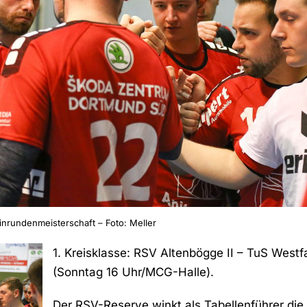
inrundenmeisterschaft – Foto: Meller
1. Kreisklasse: RSV Altenbögge II – TuS Westf
(Sonntag 16 Uhr/MCG-Halle).
Der RSV-Reserve winkt als Tabellenführer die