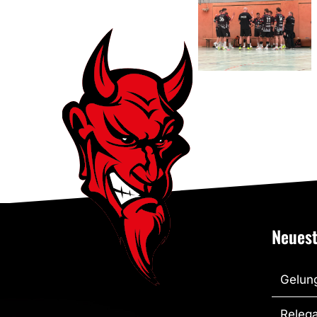
erster Test
gegen den
TV Brechten
II
Neuest
Gelung
Relega