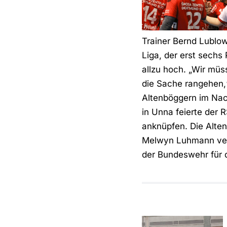
Trainer Bernd Lublow
Liga, der erst sechs
allzu hoch. „Wir mü
die Sache rangehen,“
Altenböggern im Nack
in Unna feierte der
anknüpfen. Die Alte
Melwyn Luhmann verzi
der Bundeswehr für 
Gelungener