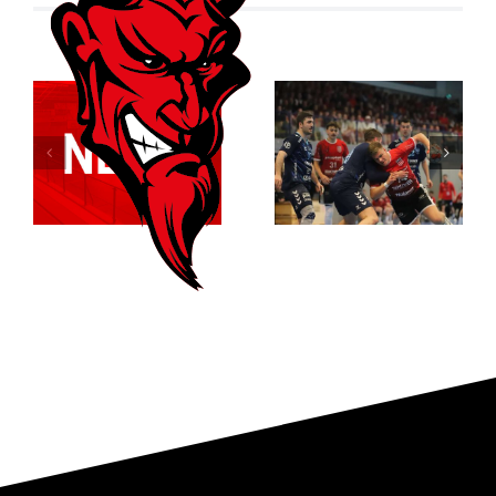
Der ASC
Relegationsspiel
Dortmund
abgesagt –
entreißt dem
RSV verbleibt
RSV
in der
Altenbögge
Verbandsliga
die
Meisterschaft