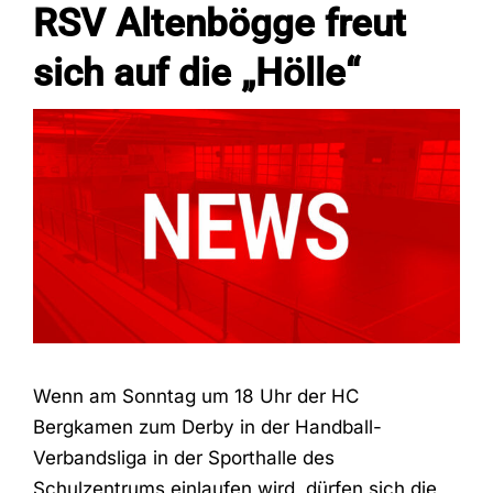
RSV Altenbögge freut
sich auf die „Hölle“
Fans
Trainingszeiten
Kontakt
Wenn am Sonntag um 18 Uhr der HC
Bergkamen zum Derby in der Handball-
Verbandsliga in der Sporthalle des
Schulzentrums einlaufen wird, dürfen sich die