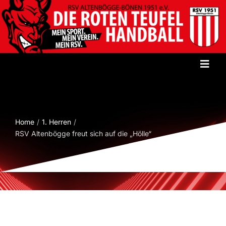
Zum
Inhalt
springen
Toggl
Navig
Startseite
Home
1. Herren
Verein
RSV Altenbögge freut sich auf die „Hölle“
Herren
Damen
Jugend