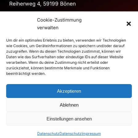
Reiherweg 4, 59199 Bönen
Sporthalle
Cookie-Zustimmung
Sporthalle im Schulzentrum
verwalten
Pestalozzistraße, 59199 Bönen
Um dir ein optimales Erlebnis zu bieten, verwenden wir Technologien
>
Route
wie Cookies, um Geräteinformationen zu speichern und/oder darauf
zuzugreifen. Wenn du diesen Technologien zustimmst, können wir
Daten wie das Surfverhalten oder eindeutige IDs auf dieser Website
verarbeiten. Wenn du deine Zustimmung nicht erteilst oder
© 2026 RSV Altenbögge-Bönen 1951 e.V. Handball - Die
zurückziehst, können bestimmte Merkmale und Funktionen
Roten Teufel |
Impressum
|
Datenschutz
beeinträchtigt werden.
Realisierung
duwomedia
Akzeptieren
Ablehnen
Einstellungen ansehen
Datenschutz
Datenschutz
Impressum