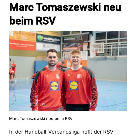
Marc Tomaszewski neu
beim RSV
Fans
Trainingszeiten
Kontakt
Marc Tomaszewski neu beim RSV
In der Handball-Verbandsliga hofft der RSV