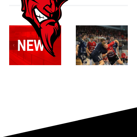
Der ASC
Relegationsspiel
Dortmund
abgesagt –
entreißt dem
RSV verbleibt
RSV
in der
Altenbögge
Verbandsliga
die
Meisterschaft