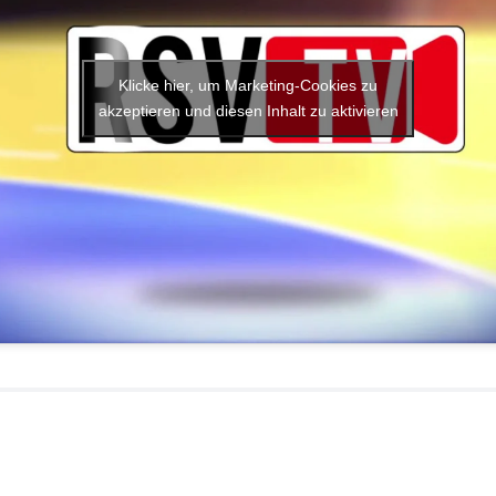
Klicke hier, um Marketing-Cookies zu
akzeptieren und diesen Inhalt zu aktivieren
nd
1.Herren
–
piel