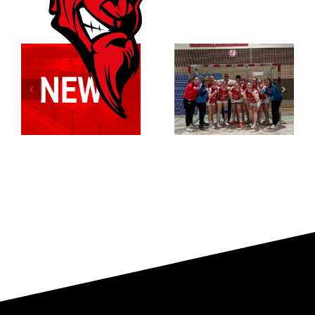
Anstehende
Überragende
Testspiele
Torhüterinnen
unserer
und
Senioren
Minikader
Teams