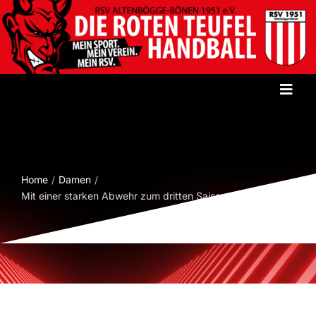
Zum
Inhalt
springen
Toggl
Navig
Startseite
Verein
Home
Damen
Mit einer starken Abwehr zum dritten Saisonsieg
Herren
Damen
Jugend