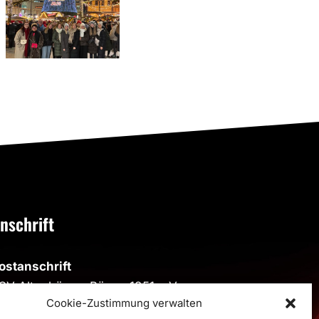
gebrauchter
unserer
Tag
Senioren
Teams
nschrift
ostanschrift
SV Altenbögge-Bönen 1951 e.V.
Cookie-Zustimmung verwalten
eiherweg 4, 59199 Bönen