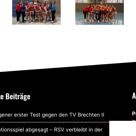
Pflichtaufgabe
Torhüterinnen
erfüllt!
und
Minikader
A
e Beiträge
P
ener erster Test gegen den TV Brechten II
R
tionsspiel abgesagt – RSV verbleibt in der
R