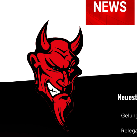
unserer
Senioren
Teams
Neuest
Gelung
Relega