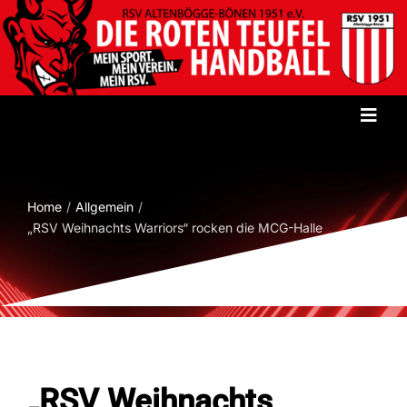
Zum
Inhalt
springen
Toggl
Navig
Startseite
Home
Allgemein
Verein
„RSV Weihnachts Warriors“ rocken die MCG-Halle
Herren
Damen
„RSV Weihnachts
Jugend