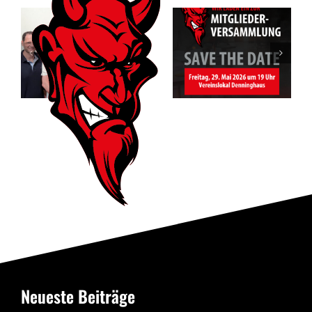
Mitgliederversam
des RSV
Vorfreude auf
Altenbögge-
das Jubiläum
Bönen 1951
e.V.
Neueste Beiträge