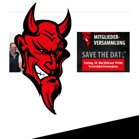
Mitgliederversam
des RSV
Vorfreude auf
Altenbögge-
das Jubiläum
Bönen 1951
e.V.