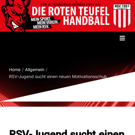
Zum
Inhalt
springen
Toggl
Navig
Startseite
Home
Allgemein
Verein
RSV-Jugend sucht einen neuen Motivationsschub
Herren
Damen
RSV-Jugend sucht einen
Jugend