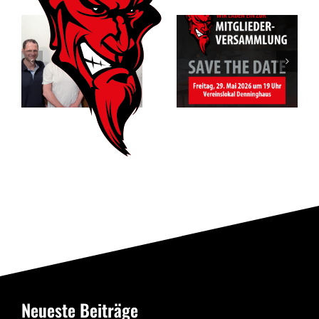
Mitgliederversam
des RSV
Vorfreude auf
Altenbögge-
das Jubiläum
Bönen 1951
e.V.
Neueste Beiträge