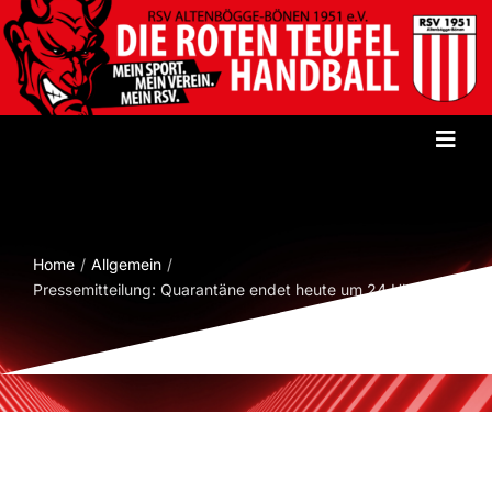
Zum
Inhalt
springen
Toggl
Navig
Startseite
Home
Allgemein
Verein
Pressemitteilung: Quarantäne endet heute um 24 Uhr
Herren
Damen
Jugend