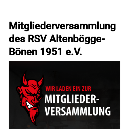
Fans
Mitgliederversammlung
des RSV Altenbögge-
Trainingszeiten
Bönen 1951 e.V.
Kontakt