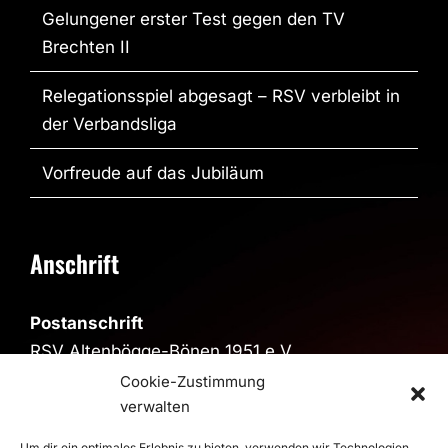
Gelungener erster Test gegen den TV
Brechten II
Relegationsspiel abgesagt – RSV verbleibt in
der Verbandsliga
Vorfreude auf das Jubiläum
Anschrift
Postanschrift
RSV Altenbögge-Bönen 1951 e.V.
Reiherweg 4, 59199 Bönen
Cookie-Zustimmung
verwalten
Sporthalle
Um dir ein optimales Erlebnis zu bieten, verwenden wir Technologien