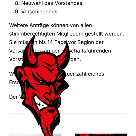
Neuwahl des Vorstandes
Verschiedenes
Weitere Anträge können von allen
stimmberechtigten Mitgliedern gestellt werden.
Sie müssen bis 14 Tage vor Beginn der
Versammlung an den geschäftsführenden
Vorstand eingereicht werden.
Wir freuen uns auf Ihr/Euer zahlreiches
Erscheinen
Der Vorstand
SAVE THE