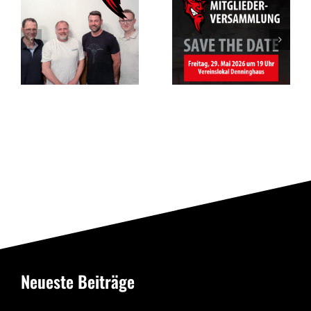
DATE –
Vorfreude auf
Mitgliederversam
das Jubiläum
des RSV
Altenbögge
Bönen
Neueste Beiträge