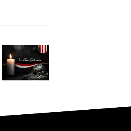
In stillem
Gedenken an
Vorfreude
mlung
Karsten
auf das
Schilling
Jubiläum
(1959–
2026)