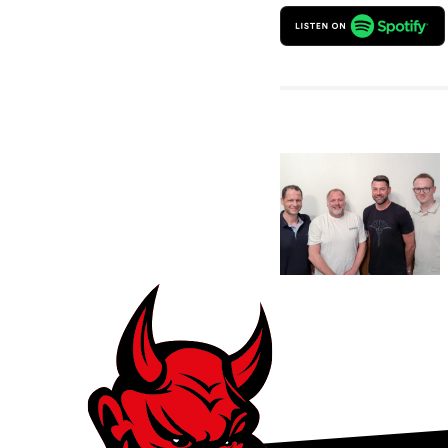
Vorfreude
auf das
Jubiläum