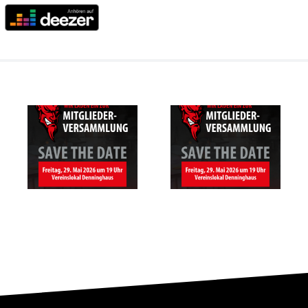
SAVE THE
Mitgliederversammlung
DATE –
des RSV
Mitgliederversam
Altenbögge-
des RSV
Bönen 1951
Altenbögge
e.V.
Bönen