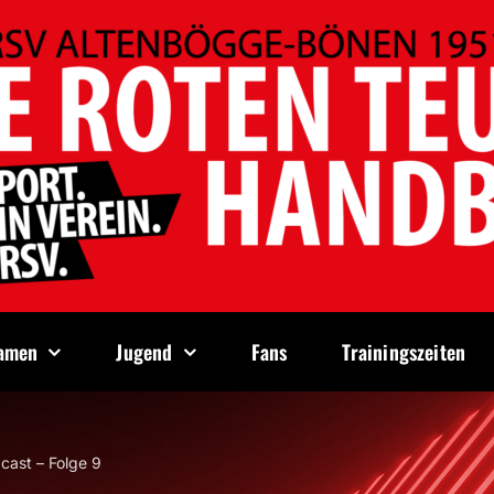
amen
Jugend
Fans
Trainingszeiten
cast – Folge 9