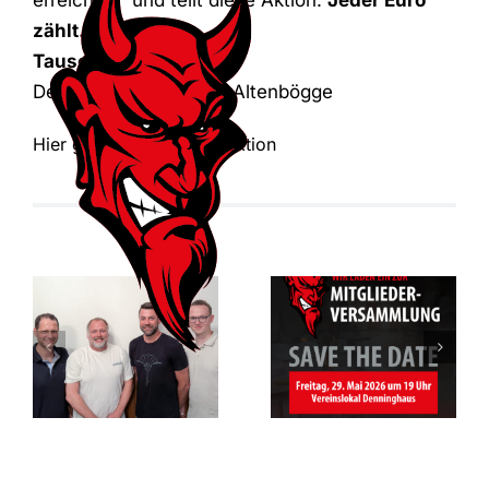
zählt.
Tausend Dank!
Der Vorstand des RSV Altenbögge
Hier gehts zur Spendenaktion
Mitgliederversam
des RSV
Vorfreude auf
Altenbögge-
das Jubiläum
Bönen 1951
e.V.