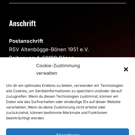
Anschrift
Postanschrift
RSV Altenbögge-Bönen 1951 e.V.
Reiherweg 4, 59199 Bönen
Cookie-Zustimmung
Sporthalle
verwalten
Sporthalle im Schulzentrum
Um dir ein optimales Erlebnis zu bieten, verwenden wir Technologien
Pestalozzistraße, 59199 Bönen
wie Cookies, um Geräteinformationen zu speichern und/oder darauf
>
Route
zuzugreifen. Wenn du diesen Technologien zustimmst, können wir
Daten wie das Surfverhalten oder eindeutige IDs auf dieser Website
verarbeiten. Wenn du deine Zustimmung nicht erteilst oder
zurückziehst, können bestimmte Merkmale und Funktionen
beeinträchtigt werden.
© 2026 RSV Altenbögge-Bönen 1951 e.V. Handball - Die
Roten Teufel |
Impressum
|
Datenschutz
Realisierung
duwomedia