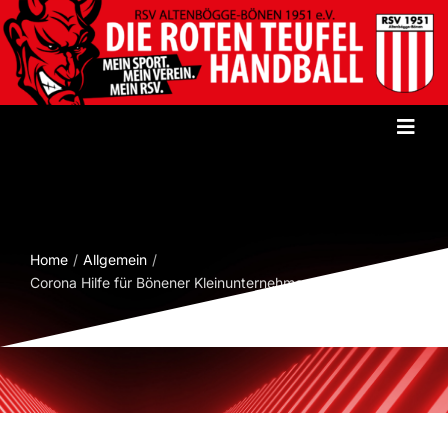
Zum
Inhalt
springen
Toggl
Navig
Startseite
Verein
Home
Allgemein
Corona Hilfe für Bönener Kleinunternehmen
Herren
Damen
Jugend