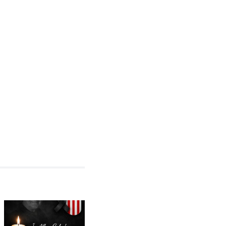
In stillem
Gedenken an
Vorfreude
mlung
Karsten