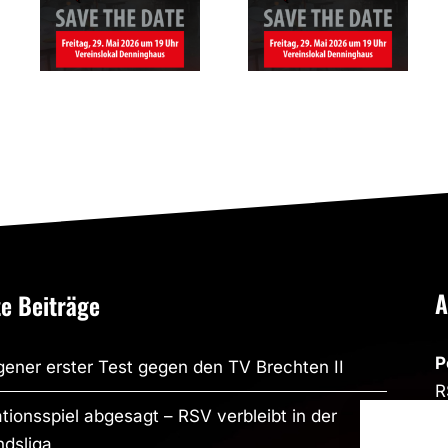
Altenbögge-
des RSV
Bönen 1951
Altenbögge
e.V.
Bönen
A
e Beiträge
P
ener erster Test gegen den TV Brechten II
R
tionsspiel abgesagt – RSV verbleibt in der
R
dsliga