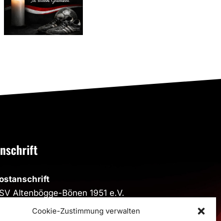
auf das
Schilling
Jubiläum
(1959–
2026)
nschrift
ostanschrift
SV Altenbögge-Bönen 1951 e.V.
eiherweg 4, 59199 Bönen
Cookie-Zustimmung verwalten