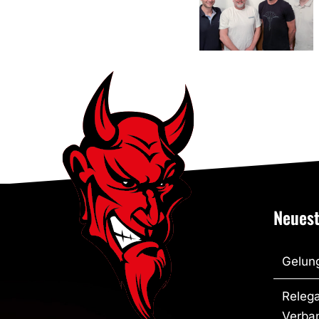
auf das
Jubiläum
Neuest
Gelung
Relega
Verban