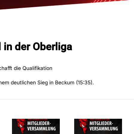
in der Oberliga
afft die Qualifikation
einem deutlichen Sieg in Beckum (15:35).
SAVE THE
Mitgliederversammlung
DATE –
des RSV
Mitgliederversam