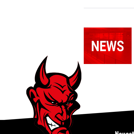
Spielabsage:
RSV 3.
Herren
gegen TuS
Anröchte
Neuest