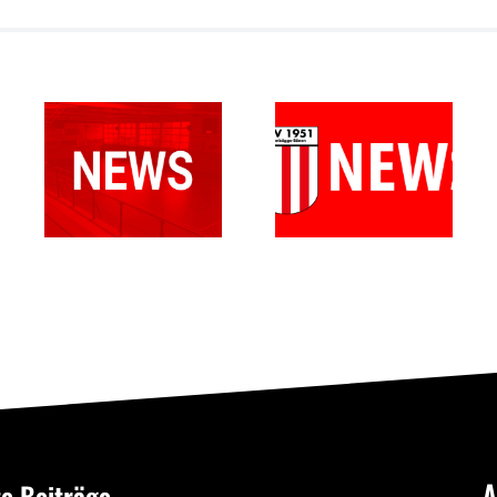
Kommende
Testspiele
Testspiele
im
im
Seniorenbereich
Seniorenbereich
A
e Beiträge