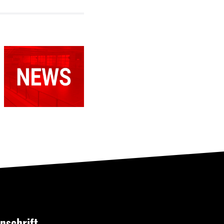
Spielabsage:
RSV 3.
Spielabsage
Herren
3. Herren
gegen TuS
Anröchte
nschrift