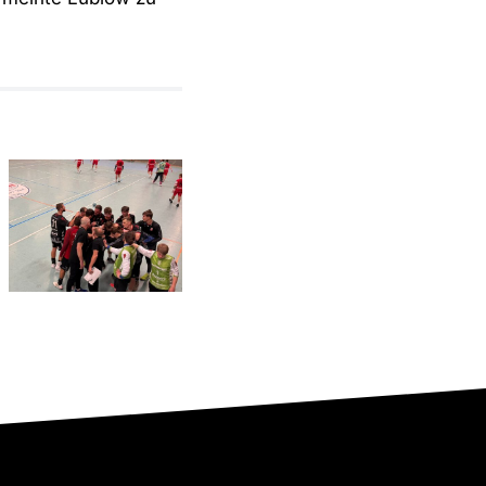
SV Eintracht
Dolberg 2 –
Gelungener
RSV
erster Test
Altenbögge-
gegen den
Bönen 2 |
TV Brechten
22:29
II
(13:15)