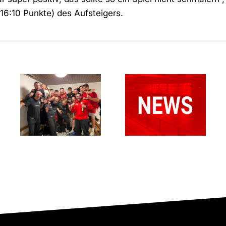
16:10 Punkte) des Aufsteigers.
Starke
RSV
Defensivleistung
Altenbögge-
bringt
Bönen II –
Punktgewinn:
SGH Unna-
RSV
Massen II
Altenbögge
34:30
erkämpft
(19:14)
sich 26:26
in Kamen