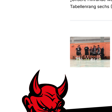
Tabellenrang sechs (
Gelungener
erster Test
gegen den
TV Brechten
II