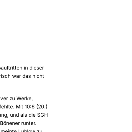
uftritten in dieser
risch war das nicht
iver zu Werke,
hlte. Mit 10:6 (20.)
ung, und als die SGH
Bönener runter.
, meinte Lublow zu