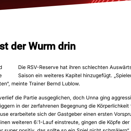
st der Wurm drin
Die RSV-Reserve hat ihren schlechten Auswärtsa
Saison ein weiteres Kapitel hinzugefügt. „Spiele
iten“, meinte Trainer Bernd Lublow.
erlief die Partie ausgeglichen, doch Unna ging aggress
gern in der zerfahrenen Begegnung die Körperlichkeit fe
use erarbeitete sich der Gastgeber einen ersten Vorspr
en weiteren 6:1-Lauf einstreute, gingen die Köpfe der 
 super positiv, das sollte so ein Spiel nicht schmälern“