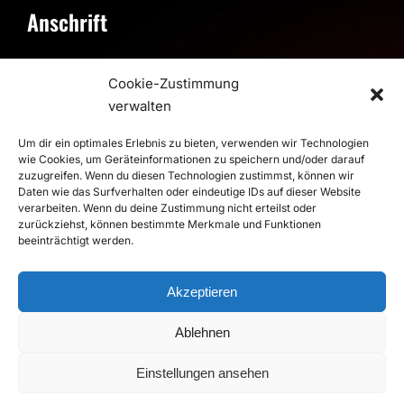
Anschrift
Postanschrift
Cookie-Zustimmung
RSV Altenbögge-Bönen 1951 e.V.
verwalten
Reiherweg 4, 59199 Bönen
Um dir ein optimales Erlebnis zu bieten, verwenden wir Technologien
wie Cookies, um Geräteinformationen zu speichern und/oder darauf
Sporthalle
zuzugreifen. Wenn du diesen Technologien zustimmst, können wir
Sporthalle im Schulzentrum
Daten wie das Surfverhalten oder eindeutige IDs auf dieser Website
verarbeiten. Wenn du deine Zustimmung nicht erteilst oder
Pestalozzistraße, 59199 Bönen
zurückziehst, können bestimmte Merkmale und Funktionen
beeinträchtigt werden.
>
Route
Akzeptieren
© 2026 RSV Altenbögge-Bönen 1951 e.V. Handball - Die
Roten Teufel |
Impressum
|
Datenschutz
Ablehnen
Realisierung
duwomedia
Einstellungen ansehen