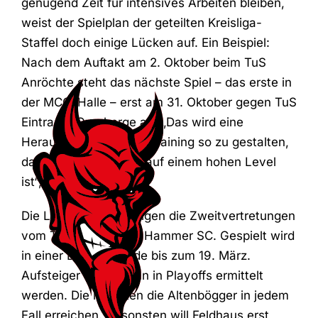
genügend Zeit für intensives Arbeiten bleiben,
weist der Spielplan der geteilten Kreisliga-
Staffel doch einige Lücken auf. Ein Beispiel:
Nach dem Auftakt am 2. Oktober beim TuS
Anröchte steht das nächste Spiel – das erste in
der MCG-Halle – erst am 31. Oktober gegen TuS
Eintracht Overberge an. „Das wird eine
Herausforderung, das Training so zu gestalten,
dass man permanent auf einem hohen Level
ist“, sagt Feldhaus.
Die Liga vervollständigen die Zweitvertretungen
vom TV Beckum und Hammer SC. Gespielt wird
in einer Dreifachrunde bis zum 19. März.
Aufsteiger sollen dann in Playoffs ermittelt
werden. Die möchten die Altenbögger in jedem
Fall erreichen. Ansonsten will Feldhaus erst