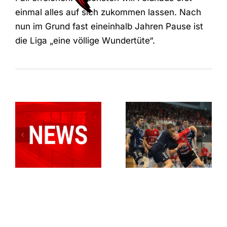
einmal alles auf sich zukommen lassen. Nach
nun im Grund fast eineinhalb Jahren Pause ist
die Liga „eine völlige Wundertüte“.
Der ASC
Relegationsspiel
Dortmund
abgesagt –
entreißt dem
RSV verbleibt
RSV
in der
Altenbögge
Verbandsliga
die
Meisterschaft