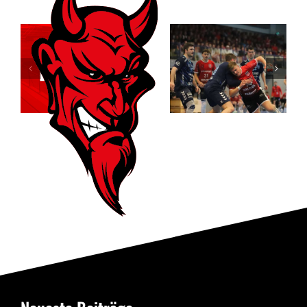
Der ASC
Relegationsspiel
Dortmund
abgesagt –
entreißt dem
RSV verbleibt
RSV
in der
Altenbögge
Verbandsliga
die
Meisterschaft