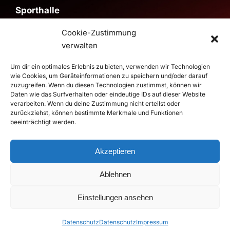
Sporthalle
Sporthalle im Schulzentrum
Cookie-Zustimmung
Pestalozzistraße, 59199 Bönen
verwalten
>
Route
Um dir ein optimales Erlebnis zu bieten, verwenden wir Technologien
wie Cookies, um Geräteinformationen zu speichern und/oder darauf
zuzugreifen. Wenn du diesen Technologien zustimmst, können wir
© 2026 RSV Altenbögge-Bönen 1951 e.V. Handball - Die
Daten wie das Surfverhalten oder eindeutige IDs auf dieser Website
Roten Teufel |
Impressum
|
Datenschutz
verarbeiten. Wenn du deine Zustimmung nicht erteilst oder
zurückziehst, können bestimmte Merkmale und Funktionen
Realisierung
duwomedia
beeinträchtigt werden.
Akzeptieren
Ablehnen
Einstellungen ansehen
Datenschutz
Datenschutz
Impressum