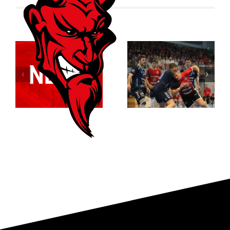
Der ASC
Relegationsspiel
Dortmund
abgesagt –
entreißt dem
RSV verbleibt
RSV
in der
Altenbögge
Verbandsliga
die
Meisterschaft