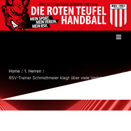
Zum
Inhalt
springen
Toggl
Navig
Startseite
Home
1. Herren
Verein
RSV-Trainer Schmidtmeier klagt über viele Verletzte
Herren
Damen
Jugend