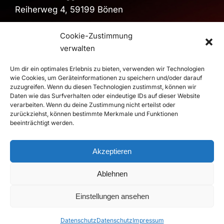
Reiherweg 4, 59199 Bönen
Sporthalle
Cookie-Zustimmung
Sporthalle im Schulzentrum
verwalten
Pestalozzistraße, 59199 Bönen
Um dir ein optimales Erlebnis zu bieten, verwenden wir Technologien
>
Route
wie Cookies, um Geräteinformationen zu speichern und/oder darauf
zuzugreifen. Wenn du diesen Technologien zustimmst, können wir
Daten wie das Surfverhalten oder eindeutige IDs auf dieser Website
verarbeiten. Wenn du deine Zustimmung nicht erteilst oder
© 2026 RSV Altenbögge-Bönen 1951 e.V. Handball - Die
zurückziehst, können bestimmte Merkmale und Funktionen
Roten Teufel |
Impressum
|
Datenschutz
beeinträchtigt werden.
Realisierung
duwomedia
Akzeptieren
Ablehnen
Einstellungen ansehen
Datenschutz
Datenschutz
Impressum