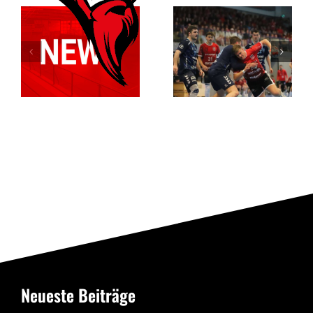
Relegationsspiel
Dortmund
abgesagt –
entreißt dem
RSV verbleibt
RSV
in der
Altenbögge
Verbandsliga
die
Meisterschaft
Neueste Beiträge