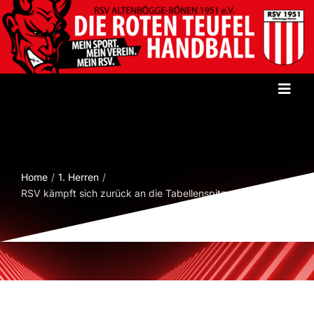
Zum
Inhalt
springen
Toggl
Navig
Startseite
Verein
Home
1. Herren
RSV kämpft sich zurück an die Tabellenspitze
Herren
Damen
Jugend