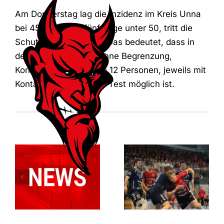
Am Donnerstag lag die Inzidenz im Kreis Unna
bei 45. Bleibt sie fünf Tage unter 50, tritt die
Schutzstufe 2 in Kraft. Das bedeutet, dass in
der Halle kontaktfrei ohne Begrenzung,
Kontaktsport mit bis zu 12 Personen, jeweils mit
Kontaktverfolgung und Test möglich ist.
Der ASC
Relegationsspiel
Dortmund
abgesagt –
entreißt dem
RSV verbleibt
RSV
in der
Altenbögge
Verbandsliga
die