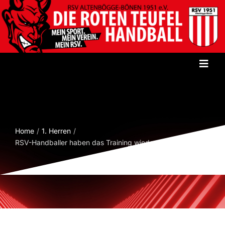
Zum
Inhalt
springen
Toggl
Navig
Startseite
Verein
Home
1. Herren
RSV-Handballer haben das Training wieder aufgenommen
Herren
Damen
Jugend