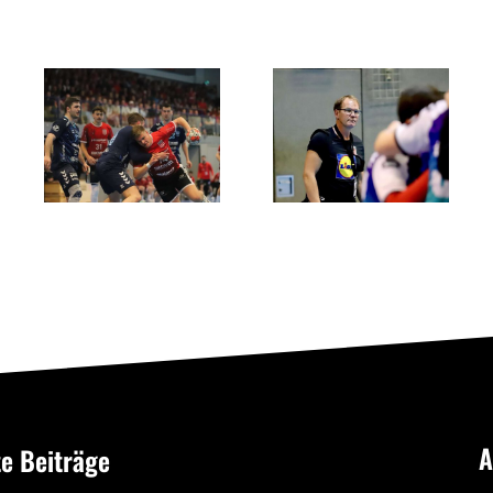
Showdown
Der ASC
um den
l
Dortmund
Aufstieg:
entreißt
RSV
dem RSV
Altenbögge
Altenbögge
gegen ASC
die
Dortmund
Meisterschaft
im finalen
60‑Minuten‑Krimi
A
e Beiträge