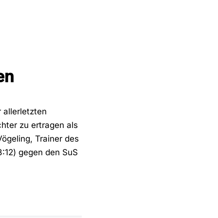
en
 allerletzten
chter zu ertragen als
ögeling, Trainer des
3:12) gegen den SuS
In Bösperde