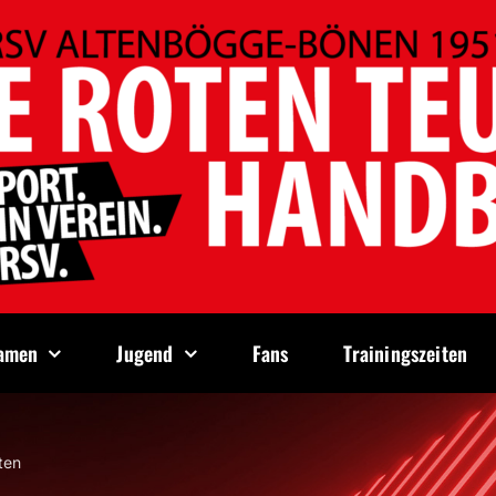
amen
Jugend
Fans
Trainingszeiten
ten