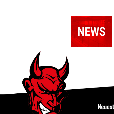
Relegationsspie
abgesagt –
RSV
verbleibt in
der
Verbandsliga
Neuest