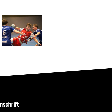
sofort
wieder auf
Relegationsspiel
Betriebstemperatur:
abgesagt –
RSV
RSV
Altenbögge
verbleibt in
hat den
der
Aufstieg
Verbandsliga
weiter in
eigener
Hand
nschrift