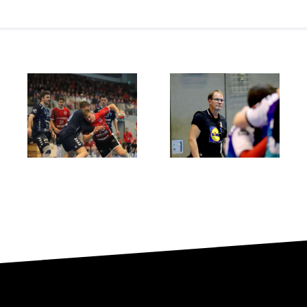
Showdown
Der ASC
um den
l
Dortmund
Aufstieg:
entreißt
RSV
dem RSV
Altenbögge
Altenbögge
gegen ASC
die
Dortmund
Meisterschaft
im finalen
60‑Minuten‑Krimi