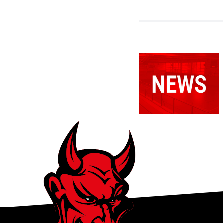
Relegationsspie
abgesagt –
RSV
verbleibt in
der
Verbandsliga