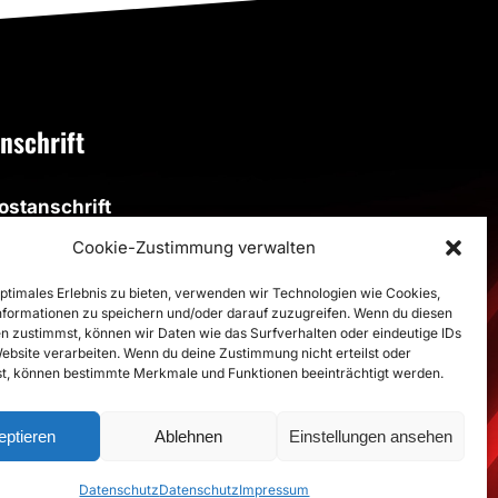
nschrift
ostanschrift
SV Altenbögge-Bönen 1951 e.V.
Cookie-Zustimmung verwalten
eiherweg 4, 59199 Bönen
optimales Erlebnis zu bieten, verwenden wir Technologien wie Cookies,
formationen zu speichern und/oder darauf zuzugreifen. Wenn du diesen
porthalle
n zustimmst, können wir Daten wie das Surfverhalten oder eindeutige IDs
porthalle im Schulzentrum
Website verarbeiten. Wenn du deine Zustimmung nicht erteilst oder
t, können bestimmte Merkmale und Funktionen beeinträchtigt werden.
estalozzistraße, 59199 Bönen
>
Route
eptieren
Ablehnen
Einstellungen ansehen
Datenschutz
Datenschutz
Impressum
Datenschutz