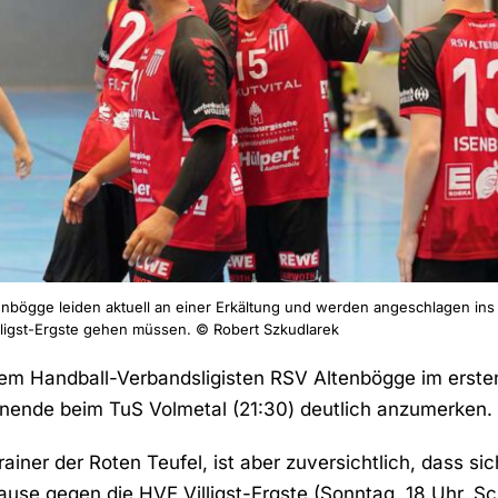
enbögge leiden aktuell an einer Erkältung und werden angeschlagen ins
ligst-Ergste gehen müssen. © Robert Szkudlarek
dem Handball-Verbandsligisten RSV Altenbögge im erste
ende beim TuS Volmetal (21:30) deutlich anzumerken.
rainer der Roten Teufel, ist aber zuversichtlich, dass s
ause gegen die HVE Villigst-Ergste (Sonntag, 18 Uhr, Sc