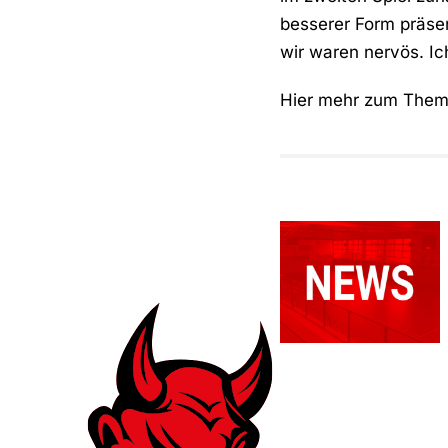
besserer Form präsen
wir waren nervös. Ic
Hier mehr zum The
Relegationsspie
abgesagt –
RSV
verbleibt in
der
Verbandsliga