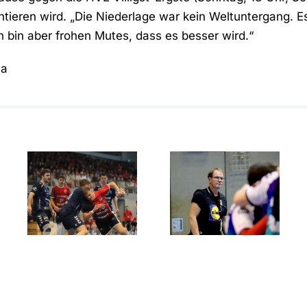
tieren wird. „Die Niederlage war kein Weltuntergang. Es
h bin aber frohen Mutes, dass es besser wird.“
ma
Showdown
Der ASC
um den
l
Dortmund
Aufstieg:
entreißt
RSV
dem RSV
Altenbögge
Altenbögge
gegen ASC
die
Dortmund
Meisterschaft
im finalen
60‑Minuten‑Krimi