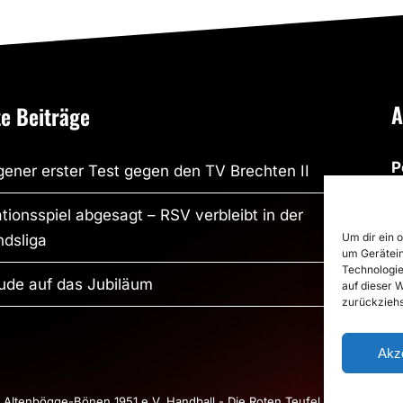
A
e Beiträge
P
ener erster Test gegen den TV Brechten II
R
tionsspiel abgesagt – RSV verbleibt in der
R
Um dir ein 
dsliga
um Gerätein
S
Technologie
S
ude auf das Jubiläum
auf dieser 
zurückziehs
P
Akz
Altenbögge-Bönen 1951 e.V. Handball - Die Roten Teufel |
Impressum
|