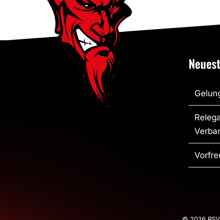
Neuest
Gelung
Relega
Verban
Vorfre
© 2026 RSV 