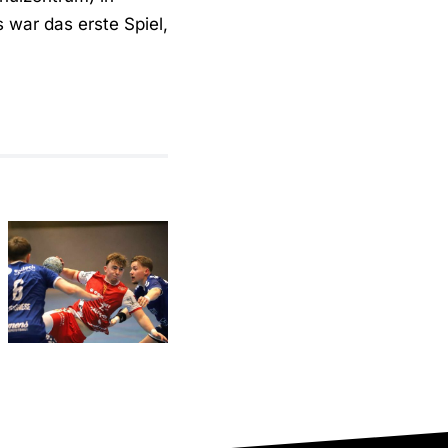
 war das erste Spiel,
In Bösperde
sofort
wieder auf
Relegationsspiel
Betriebstemperatur:
abgesagt –
RSV
RSV
Altenbögge
verbleibt in
hat den
der
Aufstieg
Verbandsliga
weiter in
eigener
Hand