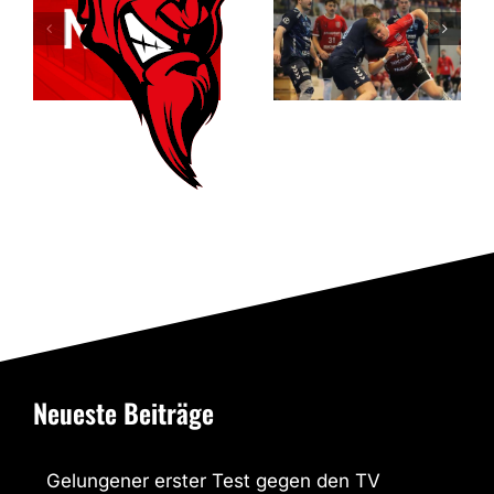
RSV verbleibt
RSV
in der
Altenbögge
Verbandsliga
die
Meisterschaft
Neueste Beiträge
Gelungener erster Test gegen den TV