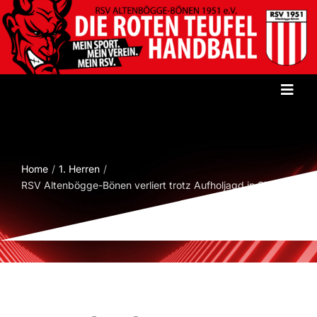
Zum
Inhalt
springen
Toggl
Navig
Startseite
Home
1. Herren
Verein
RSV Altenbögge-Bönen verliert trotz Aufholjagd in Siegen
Herren
Damen
Jugend