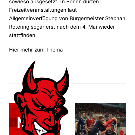
sowieso ausgesetzt. In Bönen dürfen
Freizeitveranstaltungen laut
Allgemeinverfügung von Bürgermeister Stephan
Rotering sogar erst nach dem 4. Mai wieder
stattfinden.
Hier mehr zum Thema
Der ASC
Relegationsspiel
Dortmund
abgesagt –
entreißt dem
RSV verbleibt
RSV
in der
Altenbögge