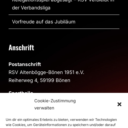
der Verbandsliga
Vorfreude auf das Jubiläum
Anschrift
Postanschrift
RSV Altenbögge-Bönen 1951 e.V.
Reiherweg 4, 59199 Bönen
Sporthalle
Cookie-Zustimmung
Sporthalle im Schulzentrum
verwalten
Pestalozzistraße, 59199 Bönen
>
Route
Um dir ein optimales Erlebnis zu bieten, verwenden wir Technologien
wie Cookies, um Geräteinformationen zu speichern und/oder darauf