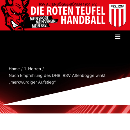
Zum
Inhalt
springen
Toggl
Navig
Startseite
Home
1. Herren
Verein
Nach Empfehlung des DHB: RSV Altenbögge winkt
„merkwürdiger Aufstieg“
Herren
Damen
Jugend