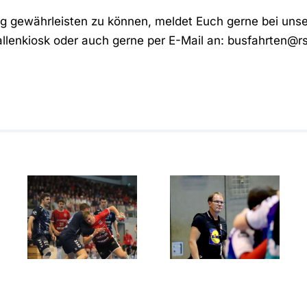
g gewährleisten zu können, meldet Euch gerne bei uns
llenkiosk oder auch gerne per E-Mail an:
busfahrten@r
Showdown
Der ASC
um den
l
Dortmund
Aufstieg:
entreißt
RSV
dem RSV
Altenbögge
Altenbögge
gegen ASC
die
Dortmund
Meisterschaft
im finalen
60‑Minuten‑Krimi