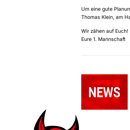
Um eine gute Planun
Thomas Klein, am Ha
Wir zähen auf Euch!
Eure 1. Mannschaft
Relegationsspie
abgesagt –
RSV
verbleibt in
der
Verbandsliga