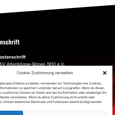
Hand
nschrift
ostanschrift
SV Altenbögge-Bönen 1951 e.V.
eiherweg 4, 59199 Bönen
Cookie-Zustimmung verwalten
porthalle
optimales Erlebnis zu bieten, verwenden wir Technologien wie Cookies,
formationen zu speichern und/oder darauf zuzugreifen. Wenn du diesen
porthalle im Schulzentrum
n zustimmst, können wir Daten wie das Surfverhalten oder eindeutige IDs
estalozzistraße, 59199 Bönen
Website verarbeiten. Wenn du deine Zustimmung nicht erteilst oder
t, können bestimmte Merkmale und Funktionen beeinträchtigt werden.
>
Route