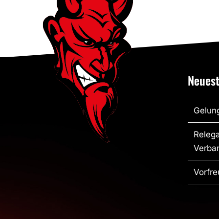
Neuest
Gelung
Relega
Verban
Vorfre