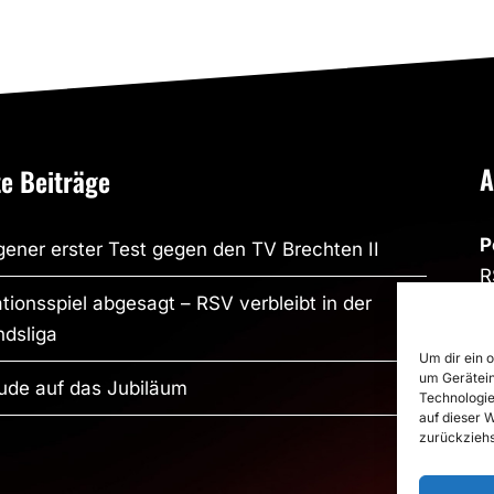
A
e Beiträge
P
ener erster Test gegen den TV Brechten II
R
tionsspiel abgesagt – RSV verbleibt in der
R
dsliga
S
Um dir ein 
um Gerätein
S
ude auf das Jubiläum
Technologie
P
auf dieser 
zurückziehs