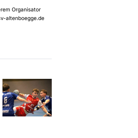
erem Organisator
sv-altenboegge.de
In Bösperde
sofort
wieder auf
Relegationsspiel
Betriebstemperatur:
abgesagt –
RSV
RSV
Altenbögge
verbleibt in
hat den
der
Aufstieg
Verbandsliga
weiter in
eigener