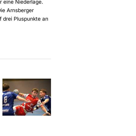
 eine Niederlage.
Die Arnsberger
f drei Pluspunkte an
In Bösperde
sofort
wieder auf
Relegationsspiel
Betriebstemperatur:
abgesagt –
RSV
RSV
Altenbögge
verbleibt in
hat den
der
Aufstieg
Verbandsliga
weiter in
eigener