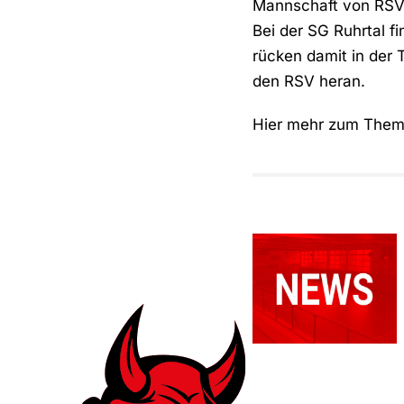
Mannschaft von RSV-
Bei der SG Ruhrtal f
rücken damit in der 
den RSV heran.
Hier mehr zum The
Relegationsspie
abgesagt –
RSV
verbleibt in
der
Verbandsliga