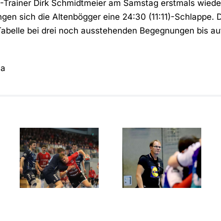
Trainer Dirk Schmidtmeier am Samstag erstmals wieder
ingen sich die Altenbögger eine 24:30 (11:11)-Schlappe. 
Tabelle bei drei noch ausstehenden Begegnungen bis au
ma
Showdown
Der ASC
um den
l
Dortmund
Aufstieg:
entreißt
RSV
dem RSV
Altenbögge
Altenbögge
gegen ASC
die
Dortmund
Meisterschaft
im finalen
60‑Minuten‑Krimi