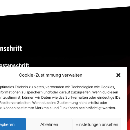
Hand
nschrift
ostanschrift
SV Altenbögge-Bönen 1951 e.V.
Cookie-Zustimmung verwalten
eiherweg 4, 59199 Bönen
optimales Erlebnis zu bieten, verwenden wir Technologien wie Cookies,
formationen zu speichern und/oder darauf zuzugreifen. Wenn du diesen
porthalle
n zustimmst, können wir Daten wie das Surfverhalten oder eindeutige IDs
porthalle im Schulzentrum
Website verarbeiten. Wenn du deine Zustimmung nicht erteilst oder
t, können bestimmte Merkmale und Funktionen beeinträchtigt werden.
estalozzistraße, 59199 Bönen
>
Route
eptieren
Ablehnen
Einstellungen ansehen