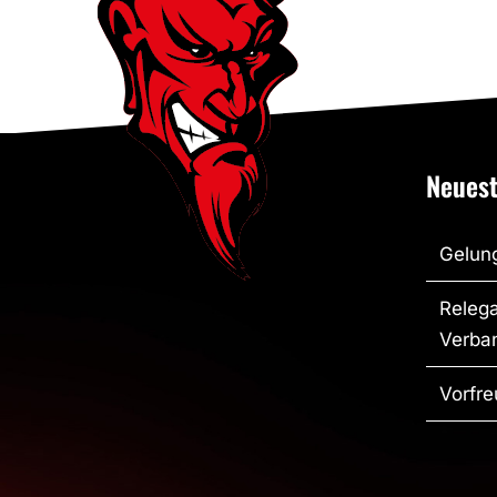
Neuest
Gelung
Relega
Verban
Vorfre