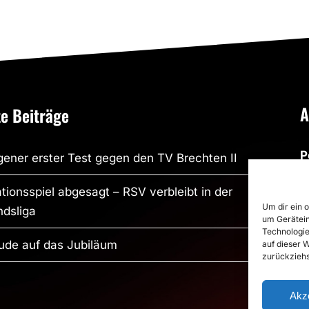
A
e Beiträge
P
ener erster Test gegen den TV Brechten II
R
tionsspiel abgesagt – RSV verbleibt in der
R
Um dir ein 
dsliga
um Gerätein
S
Technologie
S
ude auf das Jubiläum
auf dieser 
zurückziehs
P
Akz