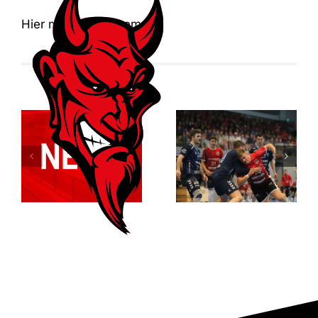
Hier mehr zum Thema
Der ASC
Relegationsspiel
Dortmund
abgesagt –
entreißt dem
RSV verbleibt
RSV
in der
Altenbögge
Verbandsliga
die
Meisterschaft