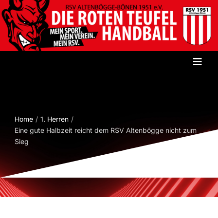
Zum
Inhalt
springen
Toggl
Navig
Startseite
Home
1. Herren
Verein
Eine gute Halbzeit reicht dem RSV Altenbögge nicht zum
Sieg
Herren
Damen
Jugend