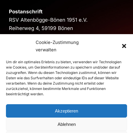
Postanschrift
RSV Altenbögge-Bönen 1951 e.V.
Reiherweg 4, 59199 Bönen
Sporthalle
Cookie-Zustimmung
verwalten
Sporthalle im Schulzentrum
Pestalozzistraße, 59199 Bönen
Um dir ein optimales Erlebnis zu bieten, verwenden wir Technologien
>
Route
wie Cookies, um Geräteinformationen zu speichern und/oder darauf
zuzugreifen. Wenn du diesen Technologien zustimmst, können wir
Daten wie das Surfverhalten oder eindeutige IDs auf dieser Website
verarbeiten. Wenn du deine Zustimmung nicht erteilst oder
zurückziehst, können bestimmte Merkmale und Funktionen
© 2026 RSV Altenbögge-Bönen 1951 e.V. Handball - Die
beeinträchtigt werden.
Roten Teufel |
Impressum
|
Datenschutz
Realisierung
duwomedia
Akzeptieren
Ablehnen