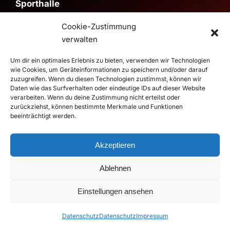
Sporthalle
Sporthalle im Schulzentrum
Cookie-Zustimmung
Pestalozzistraße, 59199 Bönen
verwalten
>
Route
Um dir ein optimales Erlebnis zu bieten, verwenden wir Technologien
wie Cookies, um Geräteinformationen zu speichern und/oder darauf
zuzugreifen. Wenn du diesen Technologien zustimmst, können wir
© 2026 RSV Altenbögge-Bönen 1951 e.V. Handball - Die
Daten wie das Surfverhalten oder eindeutige IDs auf dieser Website
Roten Teufel |
Impressum
|
Datenschutz
verarbeiten. Wenn du deine Zustimmung nicht erteilst oder
zurückziehst, können bestimmte Merkmale und Funktionen
Realisierung
duwomedia
beeinträchtigt werden.
Akzeptieren
Ablehnen
Einstellungen ansehen
Datenschutz
Datenschutz
Impressum