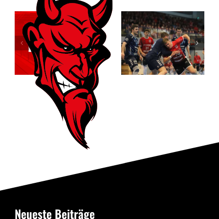
Relegationsspiel
Dortmund
abgesagt –
entreißt dem
RSV verbleibt
RSV
in der
Altenbögge
Verbandsliga
die
Meisterschaft
Neueste Beiträge