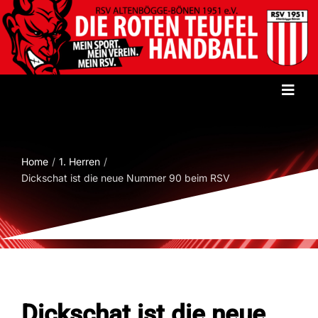
Zum
Inhalt
springen
Toggl
Navig
Startseite
Home
1. Herren
Verein
Dickschat ist die neue Nummer 90 beim RSV
Herren
Damen
Dickschat ist die neue
Jugend